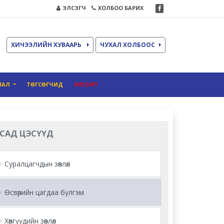
ЭЛСЭГЧ
ХОЛБОО БАРИХ
ХИЧЭЭЛИЙН ХУВААРЬ
ЧУХАЛ ХОЛБООС
ИАЛ
ТӨГСӨГЧИД
ЭЛСЭЛТ
САД ЦЭСҮҮД
Суралцагчдын зөвлөл
Өсвөрийн цагдаа бүлгэм
Хөвгүүдийн зөвлөл