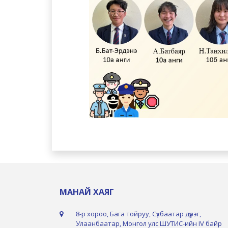
МАНАЙ ХАЯГ
8-р хороо, Бага тойруу, Сүхбаатар дүүрэг,
Улаанбаатар, Монгол улс ШУТИС-ийн IV байр