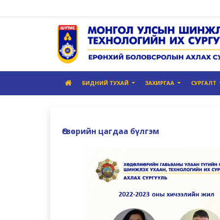
БИДНИЙ ТУХАЙ
ЗАХИРГАА
СУРГАЛТ
Өсвөрийн цагдаа бүлгэм