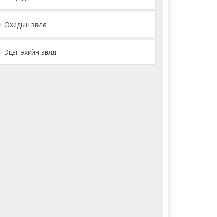
Охидын зөвлөл
Эцэг эхийн зөвлөл