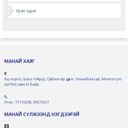
Уран зураг
МАНАЙ ХАЯГ
8-р хороо, Бага тойруу, Сүхбаатар дүүрэг, Улаанбаатар, Монгол улс
ШУТИС-ийн IV байр
Утас : 77110208, 99273337
МАНАЙ СҮЛЖЭЭНД НЭГДЭЭРЭЙ