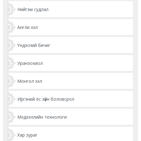
Нийгэм судлал
Англи хэл
Үндэсний бичиг
Уранзохиол
Монгол хэл
Иргэний ёс зүйн боловсрол
Мэдээллийн технологи
Хар зураг