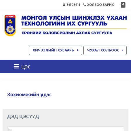
ЭЛСЭГЧ
ХОЛБОО БАРИХ
ХИЧЭЭЛИЙН ХУВААРЬ
ЧУХАЛ ХОЛБООС
цэс
Зохиомжийн үндэс
ДЭД ЦЭСҮҮД