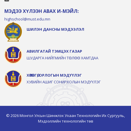
МЭДЭЭ ХҮЛЭЭН АВАХ И-МЭЙЛ:
highschool@must.edu.mn
ШИЛЭН ДАНСНЫ МЭДЭЭЛЭЛ
АВИЛГАТАЙ ТЭМЦЭХ ГАЗАР
ШУДАРГА НИЙГМИЙН ТӨЛӨӨ ХАМТДАА
ХӨРӨНГӨ, ОРЛОГЫН МЭДҮҮЛЭГ
ХУВИЙН АШИГ СОНИРХОЛЫН МЭДҮҮЛЭГ
© 2026 Монгол Улсын Шинжлэх Ухаан Технологийн Их Сургууль,
Мэдээллийн технологийн төв