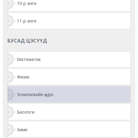
10-р анги
11-р анги
БУСАД ЦЭСҮҮД
Математик
Физик
Зохиомжийн үндэс
Биологи
Хими