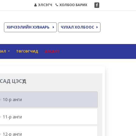
ЭЛСЭГЧ
ХОЛБОО БАРИХ
ХИЧЭЭЛИЙН ХУВААРЬ
ЧУХАЛ ХОЛБООС
ИАЛ
ТӨГСӨГЧИД
ЭЛСЭЛТ
САД ЦЭСҮҮД
10-р анги
11-р анги
12-р анги