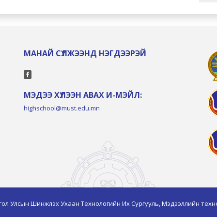
МАНАЙ СҮЛЖЭЭНД НЭГДЭЭРЭЙ
МЭДЭЭ ХҮЛЭЭН АВАХ И-МЭЙЛ:
highschool@must.edu.mn
гол Улсын Шинжлэх Ухаан Технологийн Их Сургууль, Мэдээллийн техн