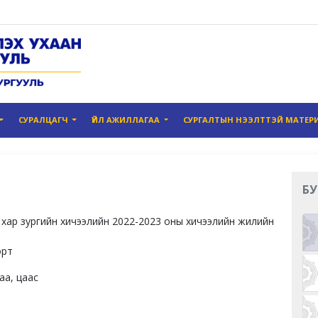
СУРАЛЦАГЧ
ҮЙЛ АЖИЛЛАГАА
СУРГАЛТЫН НЭЭЛТТЭЙ МАТЕР
БУ
 хар зургийн хичээлийн 2022-2023 оны хичээлийн жилийн
орт
аа, цаас