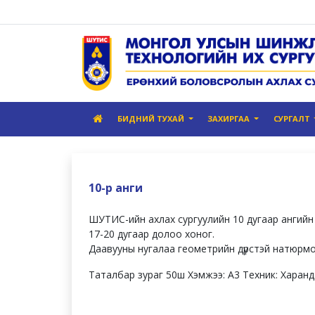
БИДНИЙ ТУХАЙ
ЗАХИРГАА
СУРГАЛТ
10-р анги
ШУТИС-ийн ахлах сургуулийн 10 дугаар ангийн
17-20 дугаар долоо хоног.
Даавууны нугалаа геометрийн дүрстэй натюрм
Таталбар зураг 50ш Хэмжээ: А3 Техник: Харанд