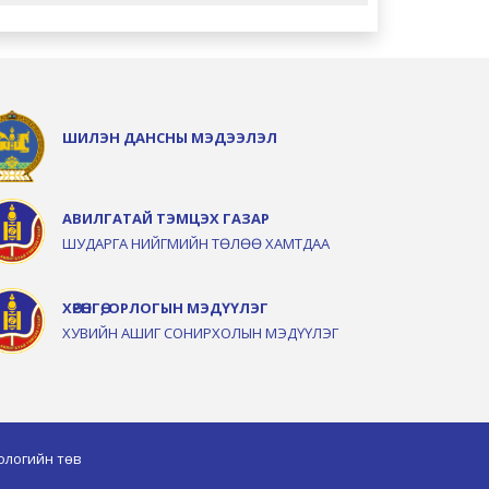
ШИЛЭН ДАНСНЫ МЭДЭЭЛЭЛ
АВИЛГАТАЙ ТЭМЦЭХ ГАЗАР
ШУДАРГА НИЙГМИЙН ТӨЛӨӨ ХАМТДАА
ХӨРӨНГӨ, ОРЛОГЫН МЭДҮҮЛЭГ
ХУВИЙН АШИГ СОНИРХОЛЫН МЭДҮҮЛЭГ
ологийн төв