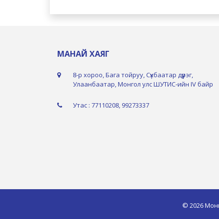
МАНАЙ ХАЯГ
8-р хороо, Бага тойруу, Сүхбаатар дүүрэг,
Улаанбаатар, Монгол улс ШУТИС-ийн IV байр
Утас : 77110208, 99273337
© 2026 Мон