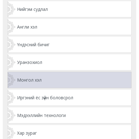
Нийгэм судлал
Англи хэл
Үндэсний бичиг
Уранзохиол
Монгол хэл
Иргэний ёс зүйн боловсрол
Мэдээллийн технологи
Хар зураг