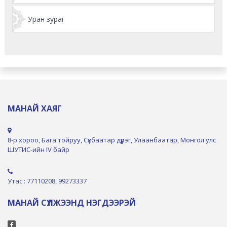
Уран зураг
МАНАЙ ХАЯГ
8-р хороо, Бага тойруу, Сүхбаатар дүүрэг, Улаанбаатар, Монгол улс
ШУТИС-ийн IV байр
Утас : 77110208, 99273337
МАНАЙ СҮЛЖЭЭНД НЭГДЭЭРЭЙ