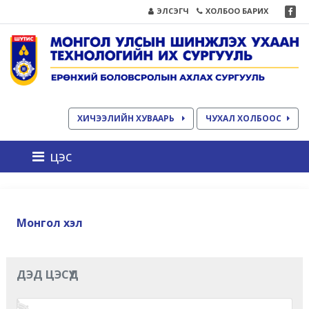
ЭЛСЭГЧ
ХОЛБОО БАРИХ
ХИЧЭЭЛИЙН ХУВААРЬ
ЧУХАЛ ХОЛБООС
цэс
Монгол хэл
ДЭД ЦЭСҮҮД