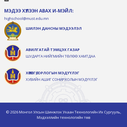
МЭДЭЭ ХҮЛЭЭН АВАХ И-МЭЙЛ:
highschool@must.edu.mn
ШИЛЭН ДАНСНЫ МЭДЭЭЛЭЛ
АВИЛГАТАЙ ТЭМЦЭХ ГАЗАР
ШУДАРГА НИЙГМИЙН ТӨЛӨӨ ХАМТДАА
ХӨРӨНГӨ, ОРЛОГЫН МЭДҮҮЛЭГ
ХУВИЙН АШИГ СОНИРХОЛЫН МЭДҮҮЛЭГ
© 2026 Монгол Улсын Шинжлэх Ухаан Технологийн Их Сургууль,
Мэдээллийн технологийн төв