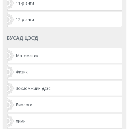
11-р анги
12-р анги
БУСАД ЦЭСҮҮД
Математик
Физик
Зохиомжийн үндэс
Биологи
Хими