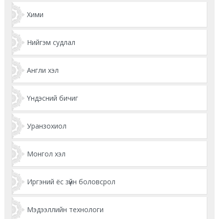
Хими
Нийгэм судлал
Англи хэл
Үндэсний бичиг
Уранзохиол
Монгол хэл
Иргэний ёс зүйн боловсрол
Мэдээллийн технологи