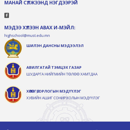
МАНАЙ СҮЛЖЭЭНД НЭГДЭЭРЭЙ
МЭДЭЭ ХҮЛЭЭН АВАХ И-МЭЙЛ:
highschool@must.edu.mn
ШИЛЭН ДАНСНЫ МЭДЭЭЛЭЛ
АВИЛГАТАЙ ТЭМЦЭХ ГАЗАР
ШУДАРГА НИЙГМИЙН ТӨЛӨӨ ХАМТДАА
ХӨРӨНГӨ, ОРЛОГЫН МЭДҮҮЛЭГ
ХУВИЙН АШИГ СОНИРХОЛЫН МЭДҮҮЛЭГ