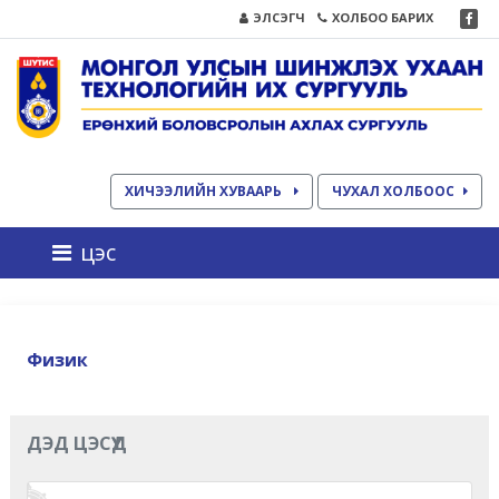
ЭЛСЭГЧ
ХОЛБОО БАРИХ
ХИЧЭЭЛИЙН ХУВААРЬ
ЧУХАЛ ХОЛБООС
цэс
Физик
ДЭД ЦЭСҮҮД