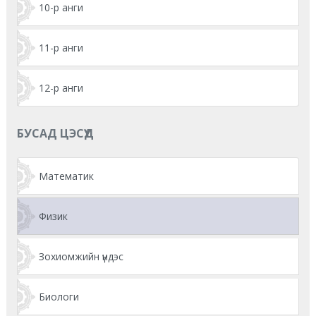
10-р анги
11-р анги
12-р анги
БУСАД ЦЭСҮҮД
Математик
Физик
Зохиомжийн үндэс
Биологи