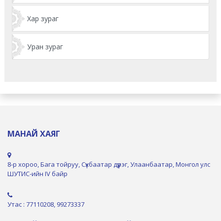
Хар зураг
Уран зураг
МАНАЙ ХАЯГ
8-р хороо, Бага тойруу, Сүхбаатар дүүрэг, Улаанбаатар, Монгол улс
ШУТИС-ийн IV байр
Утас : 77110208, 99273337