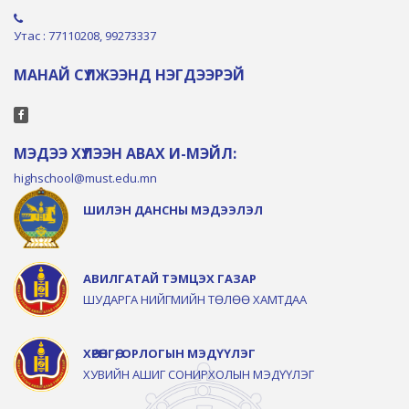
Утас : 77110208, 99273337
МАНАЙ СҮЛЖЭЭНД НЭГДЭЭРЭЙ
МЭДЭЭ ХҮЛЭЭН АВАХ И-МЭЙЛ:
highschool@must.edu.mn
ШИЛЭН ДАНСНЫ МЭДЭЭЛЭЛ
АВИЛГАТАЙ ТЭМЦЭХ ГАЗАР
ШУДАРГА НИЙГМИЙН ТӨЛӨӨ ХАМТДАА
ХӨРӨНГӨ, ОРЛОГЫН МЭДҮҮЛЭГ
ХУВИЙН АШИГ СОНИРХОЛЫН МЭДҮҮЛЭГ