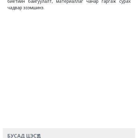
биетийн байгуулалт, материаллаг чанар гаргаж сурах
чадвар эзэмшинэ.
БУСАД ЦЭСҮҮД