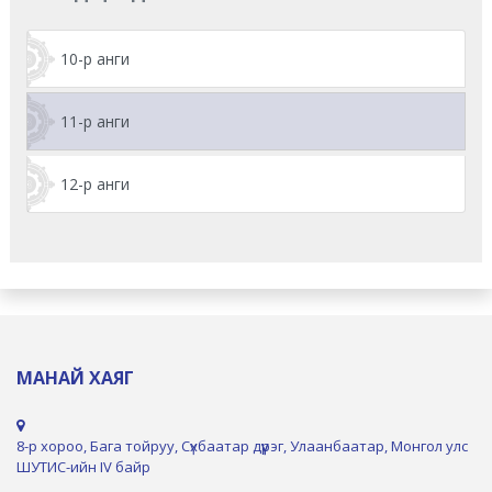
10-р анги
11-р анги
12-р анги
МАНАЙ ХАЯГ
8-р хороо, Бага тойруу, Сүхбаатар дүүрэг, Улаанбаатар, Монгол улс
ШУТИС-ийн IV байр