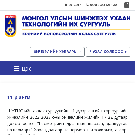
ЭЛСЭГЧ
ХОЛБОО БАРИХ
ХИЧЭЭЛИЙН ХУВААРЬ
ЧУХАЛ ХОЛБООС
цэс
11-р анги
ШУТИС-ийн ахлах сургуулийн 11 дүгээр ангийн хар зургийн
хичээлийн 2022-2023 оны хичээлийн жилийн 17-22 дугаар
долоо хоног "Геометрийн дүрс, шил шаазан, даавуутай
натюрморт" Харандаагаар натюрмортны зохиомж, агаар,