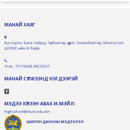
МАНАЙ ХАЯГ
8-р хороо, Бага тойруу, Сүхбаатар дүүрэг, Улаанбаатар, Монгол улс
ШУТИС-ийн IV байр
Утас : 77110208, 99273337
МАНАЙ СҮЛЖЭЭНД НЭГДЭЭРЭЙ
МЭДЭЭ ХҮЛЭЭН АВАХ И-МЭЙЛ:
highschool@must.edu.mn
ШИЛЭН ДАНСНЫ МЭДЭЭЛЭЛ