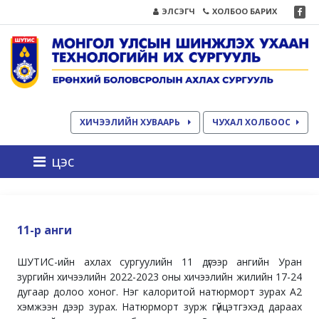
ЭЛСЭГЧ
ХОЛБОО БАРИХ
ХИЧЭЭЛИЙН ХУВААРЬ
ЧУХАЛ ХОЛБООС
цэс
11-р анги
ШУТИС-ийн ахлах сургуулийн 11 дүгээр ангийн Уран
зургийн хичээлийн 2022-2023 оны хичээлийн жилийн 17-24
дугаар долоо хоног. Нэг калоритой натюрморт зурах А2
хэмжээн дээр зурах. Натюрморт зурж гүйцэтгэхэд дараах