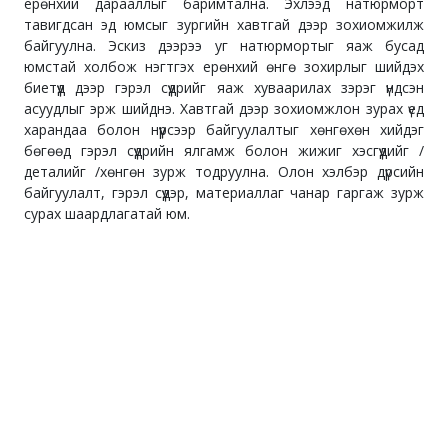
ерөнхий дарааллыг баримтална. Эхлээд натюрморт
тавигдсан эд юмсыг зургийн хавтгай дээр зохиомжилж
байгуулна. Эскиз дээрээ уг натюрмортыг яаж бусад
юмстай холбож нэгтгэх ерөнхий өнгө зохирлыг шийдэх
биетүүд дээр гэрэл сүүдрийг яаж хуваарилах зэрэг үндсэн
асуудлыг эрж шийднэ. Хавтгай дээр зохиомжлон зурах үед
харандаа болон нүүрсээр байгуулалтыг хөнгөхөн хийдэг
бөгөөд гэрэл сүүдрийн ялгамж болон жижиг хэсгүүдийг /
деталийг /хөнгөн зурж тодруулна. Олон хэлбэр дүрсийн
байгуулалт, гэрэл сүүдэр, материаллаг чанар гаргаж зурж
сурах шаардлагатай юм.