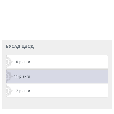
БУСАД ЦЭСҮҮД
10-р анги
11-р анги
12-р анги