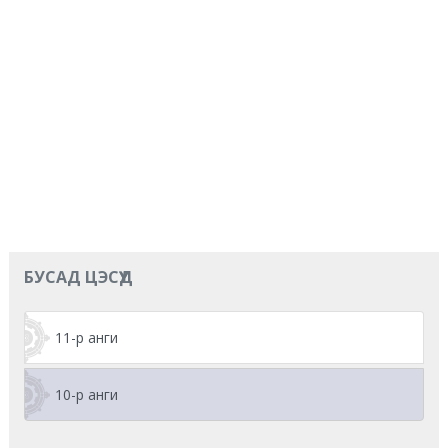
БУСАД ЦЭСҮҮД
11-р анги
10-р анги