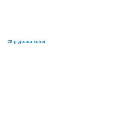
28-р долоо хоног