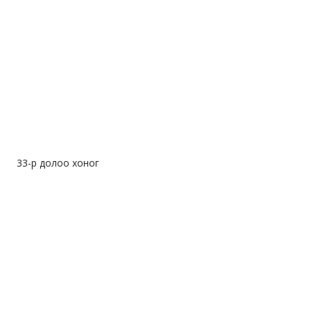
33-р долоо хоног