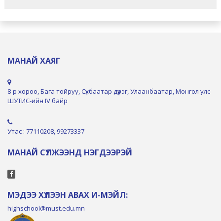
МАНАЙ ХАЯГ
8-р хороо, Бага тойруу, Сүхбаатар дүүрэг, Улаанбаатар, Монгол улс
ШУТИС-ийн IV байр
Утас : 77110208, 99273337
МАНАЙ СҮЛЖЭЭНД НЭГДЭЭРЭЙ
МЭДЭЭ ХҮЛЭЭН АВАХ И-МЭЙЛ:
highschool@must.edu.mn