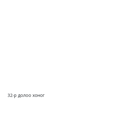
32-р долоо хоног