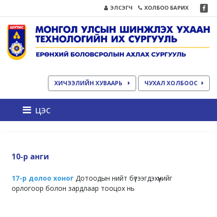
ЭЛСЭГЧ
ХОЛБОО БАРИХ
ХИЧЭЭЛИЙН ХУВААРЬ
ЧУХАЛ ХОЛБООС
цэс
10-р анги
17-р долоо хоног
Дотоодын нийт бүтээгдэхүүнийг
орлогоор болон зардлаар тооцох нь