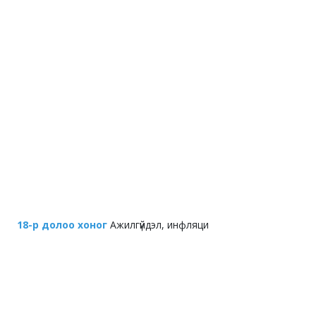
18-р долоо хоног
Ажилгүйдэл, инфляци