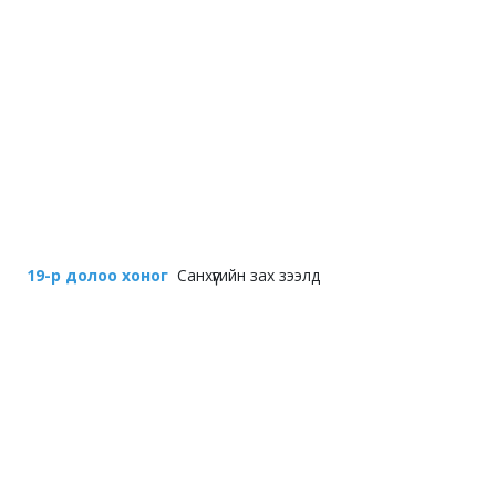
19-р долоо хоног
Санхүүгийн зах зээлд