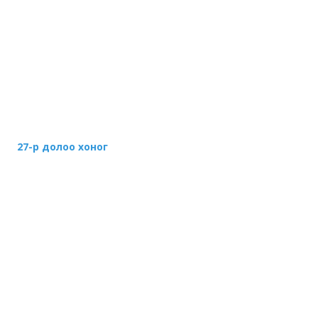
27-р долоо хоног