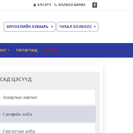
ЭЛСЭГЧ
ХОЛБОО БАРИХ
ХИЧЭЭЛИЙН ХУВААРЬ
ЧУХАЛ ХОЛБООС
ИАЛ
ТӨГСӨГЧИД
ЭЛСЭЛТ
САД ЦЭСҮҮД
Захирлын зөвлөл
Санхүүгийн алба
Сургалтын алба