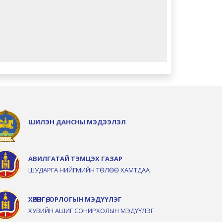
ШИЛЭН ДАНСНЫ МЭДЭЭЛЭЛ
АВИЛГАТАЙ ТЭМЦЭХ ГАЗАР
ШУДАРГА НИЙГМИЙН ТӨЛӨӨ ХАМТДАА
ХӨРӨНГӨ, ОРЛОГЫН МЭДҮҮЛЭГ
ХУВИЙН АШИГ СОНИРХОЛЫН МЭДҮҮЛЭГ