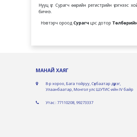
Нууц үг: Сурагч өөрийн регистрийн үсэгнээс 
бичнэ.
Нэвтэрч ороод
Сурагч
цэс дотор
Төлбөрий
МАНАЙ ХАЯГ
8-р хороо, Бага тойруу, Сүхбаатар дүүрэг,
Улаанбаатар, Монгол улс ШУТИС-ийн IV байр
Утас : 77110208, 99273337