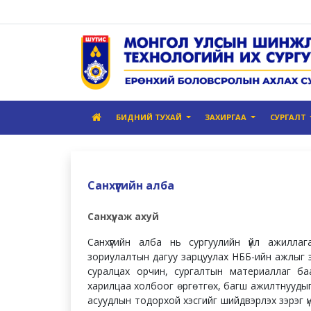
БИДНИЙ ТУХАЙ
ЗАХИРГАА
СУРГАЛТ
Санхүүгийн алба
Санхүү, аж ахуй
Санхүүгийн алба нь сургуулийн үйл ажиллагааг
зориулалтын дагуу зарцуулах НББ-ийн ажлыг 
суралцах орчин, сургалтын материаллаг бааз
харилцаа холбоог өргөтгөх, багш ажилтнуудыг
асуудлын тодорхой хэсгийг шийдвэрлэх зэрэг ү