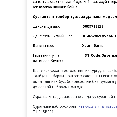
санхүү нь ахлах нягтлан бодогч 1, аж ахуйн няр
ажиллагаа явуулж байна.
Сургалтын төлбөр тушаах дансны мэдээл
Дансны дугаар:
5009718233
Данс эзэмшигчийн нэр:
Ш
инжлэх ухаан т
Банкны нэр:
Хаан банк
Гүйлгээний утга:
ST Соde,Овог нэ
латинаар бичнэ./
Шинжлэх ухаан технологийн их сургууль, салб
төлбөрт Е-баримт олгож эхэлсэн. Шинжлэх ух
өмчит ашгийн бус, боловсролын байгууллага у
дугаартай Е- баримт олгодог.
Суралцагч та дараах зааврын дагуу сурагчийн 
Сурагчийн вэб орох хаяг:
HTTP://203.217.139.9/STU
T.HS15B001