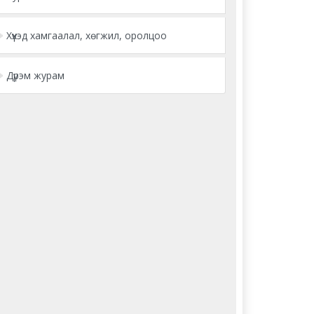
Хүүхэд хамгаалал, хөгжил, оролцоо
Дүрэм журам