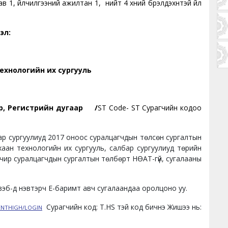
ав 1, үйлчилгээний ажилтан 1,
нийт 4 хүний бүрэлдэхүүнтэй үйл
эл:
ехнологийн их сургууль
р, Р
егистрийн дугаар
/
ST Соde- ST Сурагчийн кодоо
ар сургуулиуд 2017 оноос суралцагчдын төлсөн сургалтын
аан технологийн их сургууль, салбар сургуулиуд төрийн
чир суралцагчдын сургалтын төлбөрт НӨАТ-гүй, сугалааны
вэб-д нэвтэрч Е-баримт авч сугалаандаа оролцоно уу.
Сурагчийн код: T.HS тэй код бичнэ Жишээ нь:
DENTHIGH/LOGIN