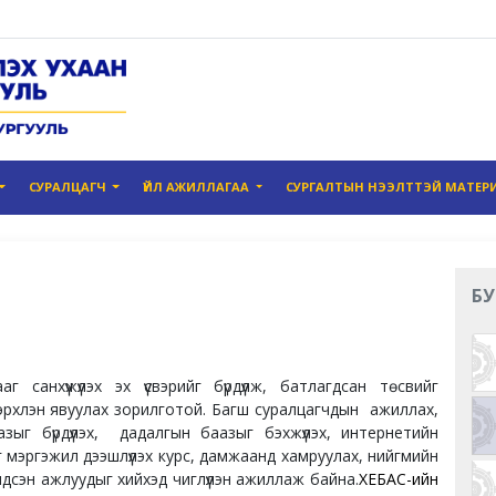
СУРАЛЦАГЧ
ҮЙЛ АЖИЛЛАГАА
СУРГАЛТЫН НЭЭЛТТЭЙ МАТЕР
БУ
 санхүүжүүлэх эх үүсвэрийг бүрдүүлж, батлагдсан төсвийг
эрхлэн явуулах зорилготой. Багш суралцагчдын ажиллах,
ыг бүрдүүлэх, дадалгын баазыг бэхжүүлэх, интернетийн
 мэргэжил дээшлүүлэх курс, дамжаанд хамруулах, нийгмийн
ндсэн ажлуудыг хийхэд чиглүүлэн ажиллаж байна.
ХЕБАС-ийн