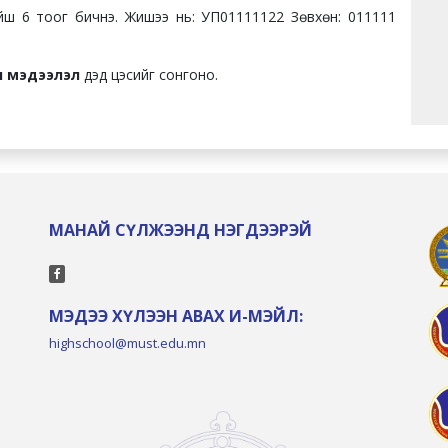
хойш 6 тоог бичнэ. Жишээ нь: УП01111122 Зөвхөн: 011111
н мэдээлэл
дэд цэсийг сонгоно.
МАНАЙ СҮЛЖЭЭНД НЭГДЭЭРЭЙ
МЭДЭЭ ХҮЛЭЭН АВАХ И-МЭЙЛ:
highschool@must.edu.mn